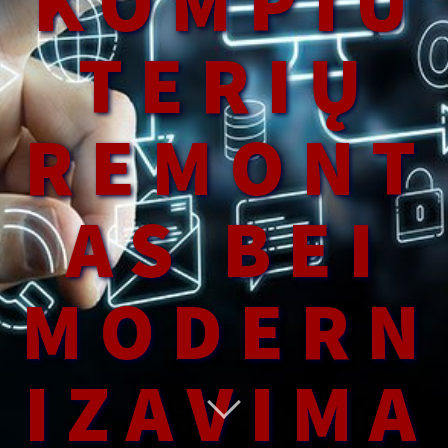
KOMPIU
TERIŲ
REMONT
AS BEI
MODERN
IZAVIMA