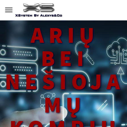
STACION
ARIŲ
BEI
NEŠIOJA
MŲ